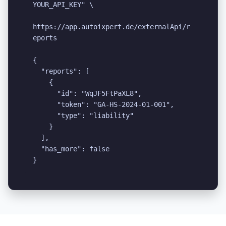
YOUR_API_KEY" \

https://app.autoixpert.de/externalApi/r
eports

{

  "reports": [

    {

      "id": "WqJF5FtPaXL8",

      "token": "GA-HS-2024-01-001",

      "type": "liability"

    }

  ],

  "has_more": false

}